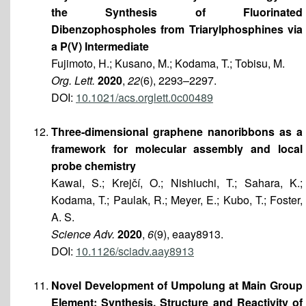
the Synthesis of Fluorinated
Dibenzophospholes from Triarylphosphines via
a P(V) Intermediate
Fujimoto, H.; Kusano, M.; Kodama, T.; Tobisu, M.
Org. Lett.
2020
,
22
(6), 2293–2297.
DOI:
10.1021/acs.orglett.0c00489
Three-dimensional graphene nanoribbons as a
framework for molecular assembly and local
probe chemistry
Kawai, S.; Krejčí, O.; Nishiuchi, T.; Sahara, K.;
Kodama, T.; Paulak, R.; Meyer, E.; Kubo, T.; Foster,
A. S.
Science Adv.
2020
,
6
(9), eaay8913.
DOI:
10.1126/sciadv.aay8913
Novel Development of Umpolung at Main Group
Element: Synthesis, Structure and Reactivity of