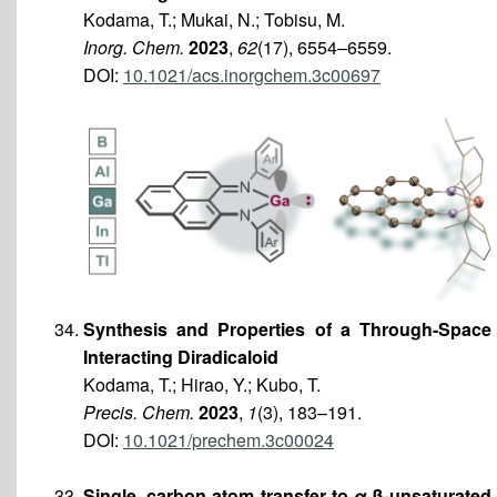
Kodama, T.; Mukai, N.; Tobisu, M.
Inorg. Chem.
2023
,
62
(17), 6554–6559.
DOI:
10.1021/acs.inorgchem.3c00697
Synthesis and Properties of a Through-Space
Interacting Diradicaloid
Kodama, T.; Hirao, Y.; Kubo, T.
Precis. Chem.
2023
,
1
(3), 183–191.
DOI:
10.1021/prechem.3c00024
Single–carbon atom transfer to α,β-unsaturated