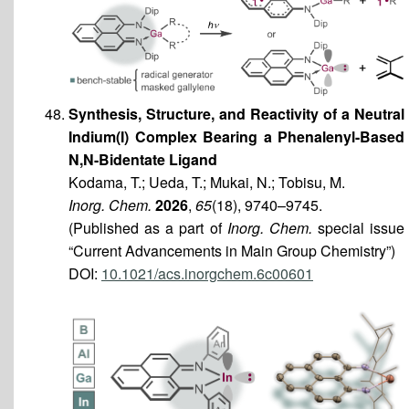
Synthesis, Structure, and Reactivity of a Neutral
Indium(I) Complex Bearing a Phenalenyl-Based
N,N-Bidentate Ligand
Kodama, T.; Ueda, T.; Mukai, N.; Tobisu, M.
Inorg. Chem.
2026
,
65
(18), 9740–9745.
(Published as a part of
Inorg. Chem.
special issue
“Current Advancements in Main Group Chemistry”)
DOI:
10.1021/acs.inorgchem.6c00601