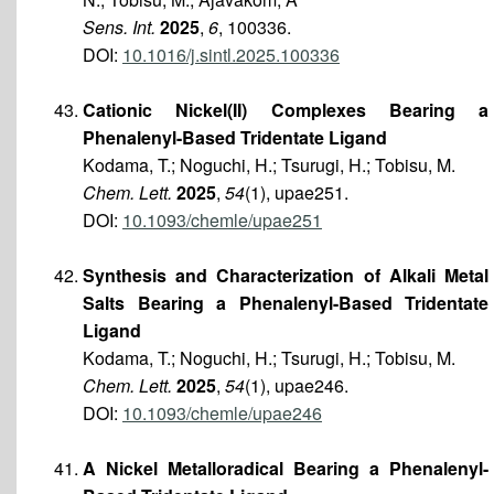
Sens. Int.
2025
,
6
, 100336.
DOI:
10.1016/j.sintl.2025.100336
Cationic Nickel(II) Complexes Bearing a
Phenalenyl-Based Tridentate Ligand
Kodama, T.; Noguchi, H.; Tsurugi, H.; Tobisu, M.
Chem. Lett.
2025
,
54
(1), upae251.
DOI:
10.1093/chemle/upae251
Synthesis and Characterization of Alkali Metal
Salts Bearing a Phenalenyl-Based Tridentate
Ligand
Kodama, T.; Noguchi, H.; Tsurugi, H.; Tobisu, M.
Chem. Lett.
2025
,
54
(1), upae246.
DOI:
10.1093/chemle/upae246
A Nickel Metalloradical Bearing a Phenalenyl-