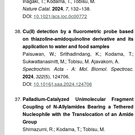
Inagaki, T.; Kodama, T., Tobisu, M.
Nature Catal.
2024
,
7
, 132–138.
DOI:
10.1021/acs.joc.0c00772
Cu(II) detection by a fluorometric probe based
on thiazoline-amidoquinoline derivative and its
application to water and food samples
Paisuwan, W.; Srithadindang, K.; Kodama, T.;
Sukwattanasinitt, M.; Tobisu, M. Ajavakom, A.
Spectrochim. Acta - A: Mol. Biomol. Spectrosc.
2024
,
322
(5), 124706.
DOI:
10.1016/j.saa.2024.124706
Palladium-Catalyzed Unimolecular Fragment
Coupling of N-Allylamides Bearing a Tethered
Nucleophile with the Translocation of an Amide
Group
Shimazumi, R.; Kodama, T.; Tobisu, M.