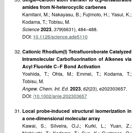
amides from N-heterocyclic carbenes
Kamitani, M.; Nakayasu, B.; Fujimoto, H.; Yasui, K.;
Kodama, T.; Tobisu, M.
Science
2023
,
379
(6631), 484–488.
DOI:
10.1126/science.ade5110
Cationic Rhodium(I) Tetrafluoroborate Catalyzed
Intramolecular Carbofluorination of Alkenes via
Acyl Fluoride C−F Bond Activation
Yoshida, T.; Ohta, M.; Emmei, T.; Kodama, T.;
Tobisu, M.
Angew. Chem. Int. Ed.
2023
,
62
(23), e202303657.
DOI:
/10.1002/anie.202303657
Local probe-induced structural isomerization in
a one-dimensional molecular array
Kawai, S.; Silveira, O.J.; Kurki, L.; Yuan, Z.;