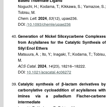
Based Tridentate Ligand
Noguchi, H.; Kodama, T.; Kikkawa, S.; Yamazoe, S.;
Tobisu, M.
Chem. Lett.
2024
,
53
(12), upae236.
DOI:
/10.1093/chemle/upae236
Generation of Nickel Siloxycarbene Complexes
from Acylsilanes for the Catalytic Synthesis of
Silyl Enol Ethers
Matsuura, A. ; Ito, Y.; Inagaki, T.; Kodama, T.; Tobisu,
M.
ACS Catal.
2024
,
14
(23), 18216–18222.
DOI:
10.1021/acscatal.4c06272
Catalytic synthesis of β-lactam derivatives by
carbonylative cycloaddition of acylsilanes with
imines via a palladium Fischer-carbene
intermediate