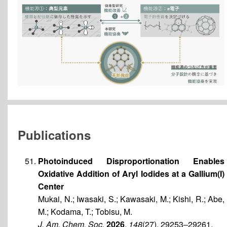
Publications
Photoinduced Disproportionation Enables
Oxidative Addition of Aryl Iodides at a Gallium(I)
Center
Mukai, N.; Iwasaki, S.; Kawasaki, M.; Kishi, R.; Abe,
M.; Kodama, T.; Tobisu, M.
J. Am. Chem. Soc.
2026
,
148
(27), 29253–29261.