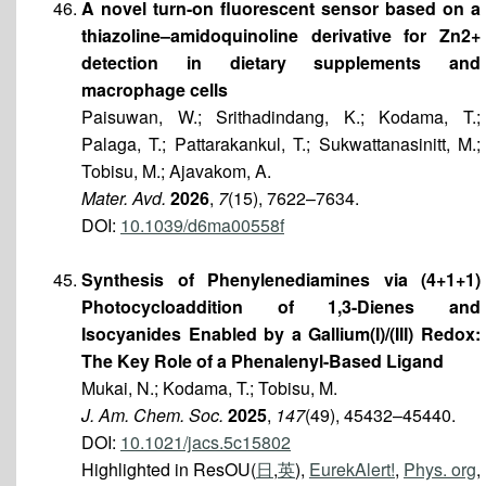
A novel turn-on fluorescent sensor based on a
thiazoline–amidoquinoline derivative for Zn2+
detection in dietary supplements and
macrophage cells
Paisuwan, W.; Srithadindang, K.; Kodama, T.;
Palaga, T.; Pattarakankul, T.; Sukwattanasinitt, M.;
Tobisu, M.; Ajavakom, A.
Mater. Avd.
2026
,
7
(15), 7622–7634.
DOI:
10.1039/d6ma00558f
Synthesis of Phenylenediamines via (4+1+1)
Photocycloaddition of 1,3-Dienes and
Isocyanides Enabled by a Gallium(I)/(III) Redox:
The Key Role of a Phenalenyl-Based Ligand
Mukai, N.; Kodama, T.; Tobisu, M.
J. Am. Chem. Soc.
2025
,
147
(49), 45432–45440.
DOI:
10.1021/jacs.5c15802
Highlighted in ResOU(
日
,
英
),
EurekAlert!
,
Phys. org
,