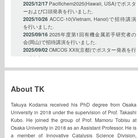
2025/12/17
Pacifichem2025(Hawaii, USA)でポスタ
ーおよび口頭発表を行いました.
2025/10/26
ACCC-10(Vietnam, Hanoi)で招待講演
を行いました.
2025/09/16
2025年度第1回有機金属若手研究者の
会(岡山)で招待講演を行いました.
2025/09/02
OMCOS XXII(京都)でポスター発表を行
いました.
2024/05/31
第2回 SReP海外レクチャーシップ賞を
受賞しました.
2024/12/07
第51回有機典型元素化学討論会(京都)
About TK
で招待講演を行いました.
2024/11/01
工学研究科テクノアリーナ若手卓越教
員に採択されました.
Takuya Kodama received his PhD degree from Osaka
2024/09/26
The 8th UK-Japan Catalysis Meeting
University in 2018 under the supervision of Prof. Takashi
(京都)で招待講演を行いました.
Kubo. He joined the group of Prof. Mamoru Tobisu at
2024/09/16
錯体化学会第74回討論会(岐阜)で招待
Osaka University in 2018 as an Assistant Professor. He is
講演を行いました.
a member of Innovative Catalysis Science Division,