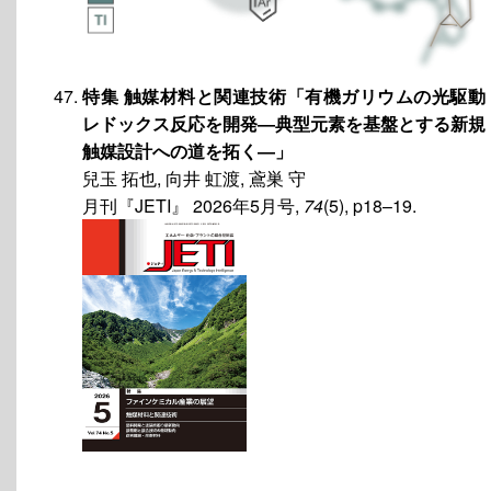
特集 触媒材料と関連技術「有機ガリウムの光駆動
レドックス反応を開発―典型元素を基盤とする新規
触媒設計への道を拓く―」
兒玉 拓也, 向井 虹渡, 鳶巣 守
月刊『JETI』 2026年5月号,
74
(5), p18–19.