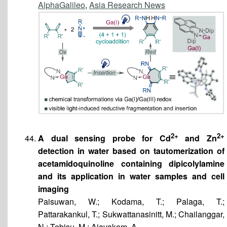
AlphaGalileo
,
Asia Research News
2+
2+
A dual sensing probe for Cd
and Zn
detection in water based on tautomerization of
acetamidoquinoline containing dipicolylamine
and its application in water samples and cell
imaging
Paisuwan, W.; Kodama, T.; Palaga, T.;
Pattarakankul, T.; Sukwattanasinitt, M.; Chailanggar,
N.; Tobisu, M.; Ajavakom, A