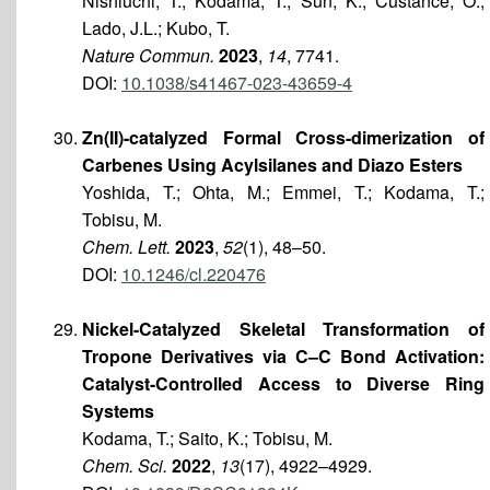
Nishiuchi, T.; Kodama, T.; Sun, K.; Custance, O.;
Lado, J.L.; Kubo, T.
Nature Commun.
2023
,
14
, 7741.
DOI:
10.1038/s41467-023-43659-4
Zn(II)-catalyzed Formal Cross-dimerization of
Carbenes Using Acylsilanes and Diazo Esters
Yoshida, T.; Ohta, M.; Emmei, T.; Kodama, T.;
Tobisu, M.
Chem. Lett.
2023
,
52
(1), 48–50.
DOI:
10.1246/cl.220476
Nickel-Catalyzed Skeletal Transformation of
Tropone Derivatives via C–C Bond Activation:
Catalyst-Controlled Access to Diverse Ring
Systems
Kodama, T.; Saito, K.; Tobisu, M.
Chem. Sci.
2022
,
13
(17), 4922–4929.