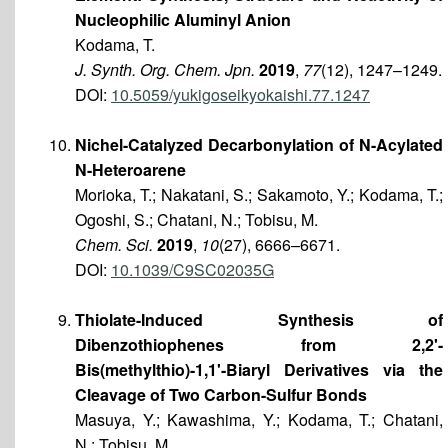
Nucleophilic Aluminyl Anion
Kodama, T.
J. Synth. Org. Chem. Jpn.
2019
,
77
(12), 1247–1249.
DOI:
10.5059/yukigoseikyokaishi.77.1247
Nichel-Catalyzed Decarbonylation of N-Acylated
N-Heteroarene
Morioka, T.; Nakatani, S.; Sakamoto, Y.; Kodama, T.;
Ogoshi, S.; Chatani, N.; Tobisu, M.
Chem. Sci.
2019
,
10
(27), 6666–6671.
DOI:
10.1039/C9SC02035G
Thiolate-Induced Synthesis of
Dibenzothiophenes from 2,2'-
Bis(methylthio)-1,1'-Biaryl Derivatives via the
Cleavage of Two Carbon-Sulfur Bonds
Masuya, Y.; Kawashima, Y.; Kodama, T.; Chatani,
N.; Tobisu, M.