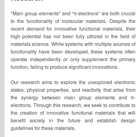
"Main group elements" and "π-electrons" are both crucial
to the functionality of molecular materials. Despite the
recent demand for innovative functional materials, their
high potential has not been fully utilized in the field of
materials science. While systems with multiple sources of
functionality have been developed, these systems often
operate independently or only supplement the primary
function, failing to produce significant innovations.
Our research aims to explore the unexplored electronic
states, physical properties, and reactivity that arise from
the synergy between main group elements and π-
electrons. Through this research, we seek to contribute to
the creation of innovative functional materials that will
benefit society in the future and establish design
guidelines for these materials.