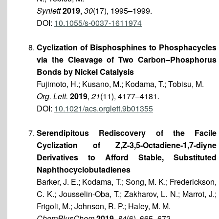
Synlett
2019
,
30
(17), 1995–1999.
DOI:
10.1055/s-0037-1611974
Cyclization of Bisphosphines to Phosphacycles
via the Cleavage of Two Carbon–Phosphorus
Bonds by Nickel Catalysis
Fujimoto, H.; Kusano, M.; Kodama, T.; Tobisu, M.
Org. Lett.
2019
,
21
(11), 4177–4181.
DOI:
10.1021/acs.orglett.9b01355
Serendipitous Rediscovery of the Facile
Cyclization of Z,Z-3,5-Octadiene-1,7-diyne
Derivatives to Afford Stable, Substituted
Naphthocyclobutadienes
Barker, J. E.; Kodama, T.; Song, M. K.; Frederickson,
C. K.; Jousselin-Oba, T.; Zakharov, L. N.; Marrot, J.;
Frigoli, M.; Johnson, R. P.; Haley, M. M.
ChemPlusChem
2019
,
84
(6), 665–672.