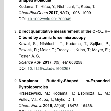
Shaped Molecule
Kodama, T.; Hirao, Y.; Nishiuchi, T.; Kubo, T.
ChemPlusChem
2017
,
82
(7), 1006–1009.
DOI:
10.1002/cplu.201700045
Direct quantitative measurement of the C=O…H–
C bond by atomic force microscopy
Kawai, S.; Nishiuchi, T.; Kodama, T.; Spijker, P.;
Pawlak, R.; Meier, T.; Tracey, J.; Kubo, T.; Meyer, E.;
Foster, A. S.
Science Adv.
2017
,
3
(5), ea1603258.
DOI:
10.1126/sciadv.1603258
Nonplanar Butterfly-Shaped π-Expanded
Pyrrolopyrroles
Krzeszewski, M.; Kodama, T.; Espinoza, E. M.;
Vullev, V.I.; Kubo, T.; Gryko, D. T.
Chem. Eur. J.
2016
,
22
(46), 16478–16488.