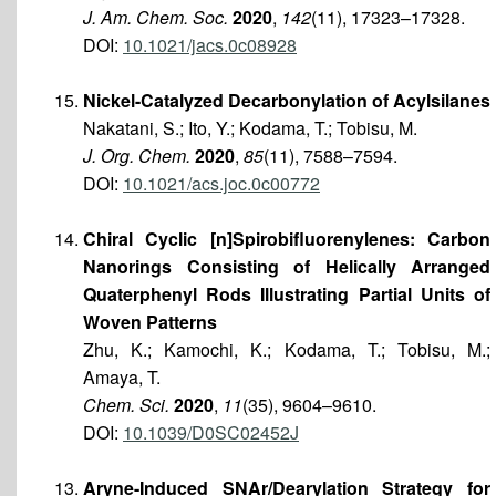
J. Am. Chem. Soc.
2020
,
142
(11), 17323–17328.
DOI:
10.1021/jacs.0c08928
Nickel-Catalyzed Decarbonylation of Acylsilanes
Nakatani, S.; Ito, Y.; Kodama, T.; Tobisu, M.
J. Org. Chem.
2020
,
85
(11), 7588–7594.
DOI:
10.1021/acs.joc.0c00772
Chiral Cyclic [n]Spirobifluorenylenes: Carbon
Nanorings Consisting of Helically Arranged
Quaterphenyl Rods Illustrating Partial Units of
Woven Patterns
Zhu, K.; Kamochi, K.; Kodama, T.; Tobisu, M.;
Amaya, T.
Chem. Sci.
2020
,
11
(35), 9604–9610.
DOI:
10.1039/D0SC02452J
Aryne-Induced SNAr/Dearylation Strategy for