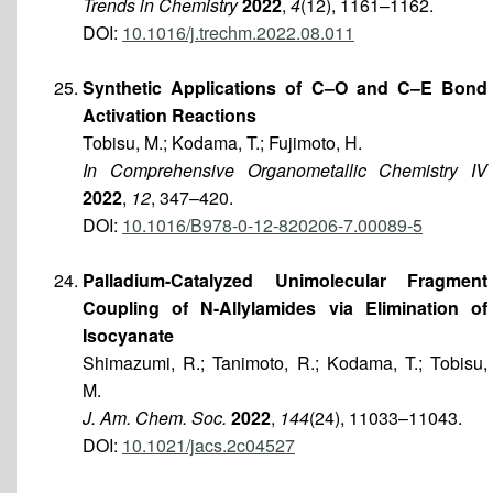
Trends in Chemistry
2022
,
4
(12), 1161–1162.
DOI:
10.1016/j.trechm.2022.08.011
Synthetic Applications of C–O and C–E Bond
Activation Reactions
Tobisu, M.; Kodama, T.; Fujimoto, H.
In Comprehensive Organometallic Chemistry IV
2022
,
12
, 347–420.
DOI:
10.1016/B978-0-12-820206-7.00089-5
Palladium-Catalyzed Unimolecular Fragment
Coupling of N-Allylamides via Elimination of
Isocyanate
Shimazumi, R.; Tanimoto, R.; Kodama, T.; Tobisu,
M.
J. Am. Chem. Soc.
2022
,
144
(24), 11033–11043.
DOI:
10.1021/jacs.2c04527