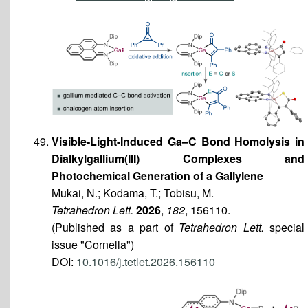
Visible-Light-Induced Ga–C Bond Homolysis in
Dialkylgallium(III) Complexes and
Photochemical Generation of a Gallylene
Mukai, N.; Kodama, T.; Tobisu, M.
Tetrahedron Lett.
2026
,
182
, 156110.
(Published as a part of
Tetrahedron Lett.
special
issue "Cornella")
DOI:
10.1016/j.tetlet.2026.156110