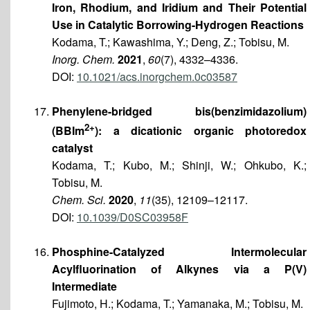
Iron, Rhodium, and Iridium and Their Potential
Use in Catalytic Borrowing-Hydrogen Reactions
Kodama, T.; Kawashima, Y.; Deng, Z.; Tobisu, M.
Inorg. Chem.
2021
,
60
(7), 4332–4336.
DOI:
10.1021/acs.inorgchem.0c03587
Phenylene-bridged bis(benzimidazolium)
2+
(BBIm
): a dicationic organic photoredox
catalyst
Kodama, T.; Kubo, M.; Shinji, W.; Ohkubo, K.;
Tobisu, M.
Chem. Sci.
2020
,
11
(35), 12109–12117.
DOI:
10.1039/D0SC03958F
Phosphine-Catalyzed Intermolecular
Acylfluorination of Alkynes via a P(V)
Intermediate
Fujimoto, H.; Kodama, T.; Yamanaka, M.; Tobisu, M.