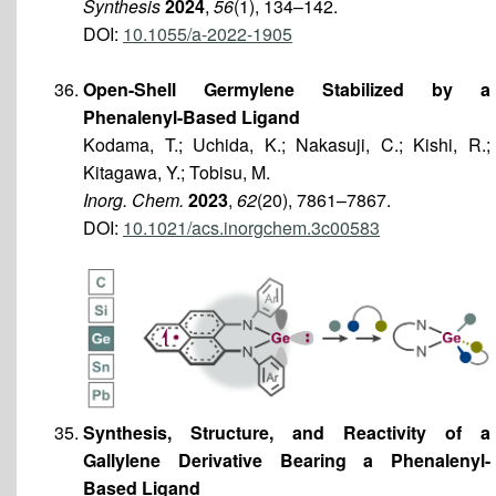
Synthesis
2024
,
56
(1), 134–142.
DOI:
10.1055/a-2022-1905
Open-Shell Germylene Stabilized by a
Phenalenyl-Based Ligand
Kodama, T.; Uchida, K.; Nakasuji, C.; Kishi, R.;
Kitagawa, Y.; Tobisu, M.
Inorg. Chem.
2023
,
62
(20), 7861–7867.
DOI:
10.1021/acs.inorgchem.3c00583
Synthesis, Structure, and Reactivity of a
Gallylene Derivative Bearing a Phenalenyl-
Based Ligand