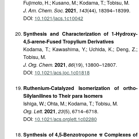
Fujimoto, H.; Kusano, M.; Kodama, T.; Tobisu, M.
J. Am. Chem. Soc.
2021
,
143
(44), 18394–18399.
DOI:
10.1021/jacs.1c10042
Synthesis and Characterization of 1-Hydroxy-
4,5-arene-Fused Tropylium Derivatives
Kodama, T.; Kawashima, Y.; Uchida, K.; Deng, Z.;
Tobisu, M.
J. Org. Chem.
2021
,
86
(19), 13800–12807.
DOI:
10.1021/acs.joc.1c01818
Ruthenium-Catalyzed Isomerization of ortho-
Silylanilines to Their para Isomers
Ishiga, W.; Ohta, M.; Kodama, T.; Tobisu, M.
Org. Lett.
2021
,
23
(5), 6714–6718.
DOI:
10.1021/acs.orglett.1c02280
Synthesis of 4,5-Benzotropone π Complexes of