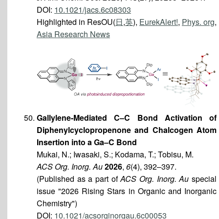
DOI:
10.1021/jacs.6c08303
Highlighted in ResOU(
日
,
英
),
EurekAlert!
,
Phys. org
,
Asia Research News
Gallylene-Mediated C–C Bond Activation of
Diphenylcyclopropenone and Chalcogen Atom
Insertion into a Ga–C Bond
Mukai, N.; Iwasaki, S.; Kodama, T.; Tobisu, M.
ACS Org. Inorg. Au
2026
,
6
(4), 392–397.
(Published as a part of
ACS Org. Inorg. Au
special
issue "2026 Rising Stars in Organic and Inorganic
Chemistry")
DOI:
10.1021/acsorginorgau.6c00053