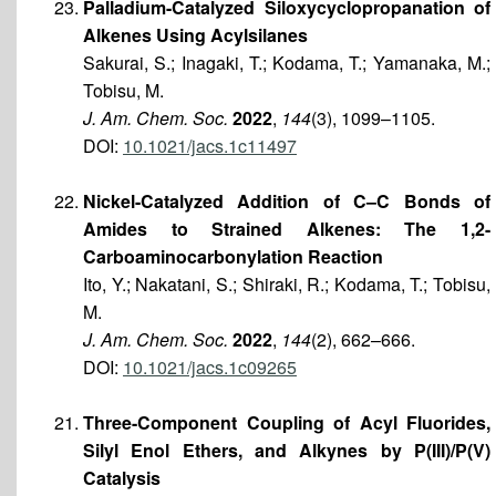
Palladium-Catalyzed Siloxycyclopropanation of
Alkenes Using Acylsilanes
Sakurai, S.; Inagaki, T.; Kodama, T.; Yamanaka, M.;
Tobisu, M.
J. Am. Chem. Soc.
2022
,
144
(3), 1099–1105.
DOI:
10.1021/jacs.1c11497
Nickel-Catalyzed Addition of C–C Bonds of
Amides to Strained Alkenes: The 1,2-
Carboaminocarbonylation Reaction
Ito, Y.; Nakatani, S.; Shiraki, R.; Kodama, T.; Tobisu,
M.
J. Am. Chem. Soc.
2022
,
144
(2), 662–666.
DOI:
10.1021/jacs.1c09265
Three-Component Coupling of Acyl Fluorides,
Silyl Enol Ethers, and Alkynes by P(III)/P(V)
Catalysis