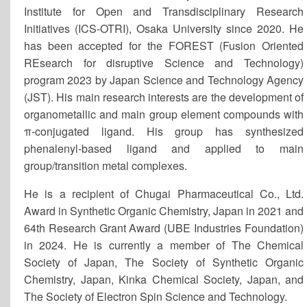
2024/07/22
ISHC-2024(Trieste, Italy)で招待講演を
Institute for Open and Transdisciplinary Research
行いました.
Initiatives (ICS-OTRI), Osaka University since 2020. He
2024/07/15
ICHAC-14(Tianjin, China)で招待講演を
has been accepted for the FOREST (Fusion Oriented
行いました.
REsearch for disruptive Science and Technology)
2024/06/25
2023年度創発研究者に採択されました.
program 2023 by Japan Science and Technology Agency
2024/06/21
第58回有機反応若手の会(滋賀)で招待
(JST). His main research interests are the development of
講演を行いました.
organometallic and main group element compounds with
2024/05/14
ISOS-20(広島)で口頭発表を行いました.
π-conjugated ligand. His group has synthesized
2024/05/11
ISMEC2024(筑波)で招待講演を行いま
phenalenyl-based ligand and applied to main
した.
group/transition metal complexes.
2024/04/03
UBE学術振興財団第64回学術奨励賞を
He is a recipient of Chugai Pharmaceutical Co., Ltd.
受賞しました.
Award in Synthetic Organic Chemistry, Japan in 2021 and
2024/04/01
「化学と工業」2024年4月号の表紙に
64th Research Grant Award (UBE Industries Foundation)
写真が掲載されました.
in 2024. He is currently a member of The Chemical
Society of Japan, The Society of Synthetic Organic
Chemistry, Japan, Kinka Chemical Society, Japan, and
The Society of Electron Spin Science and Technology.